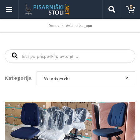
0
Domov
Avtor: urban_apo
Išči:
Kategorija
Vsi prispevki