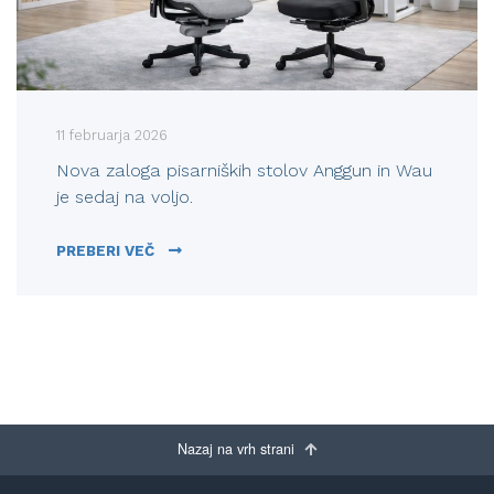
11 februarja 2026
Nova zaloga pisarniških stolov Anggun in Wau
je sedaj na voljo.
NOVA ZALOGA PISARNIŠKIH STOLOV ANGGUN
PREBERI VEČ
Nazaj na vrh strani