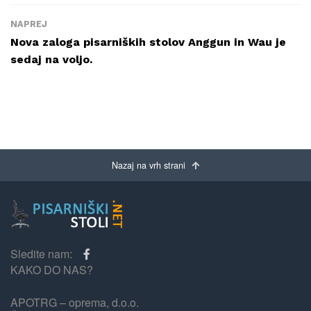
NAPREJ
Nova zaloga pisarniških stolov Anggun in Wau je
sedaj na voljo.
Nazaj na vrh strani
Sledite nam:
KAKO DO NAS?
APOTRG – oprema, d.o.o.