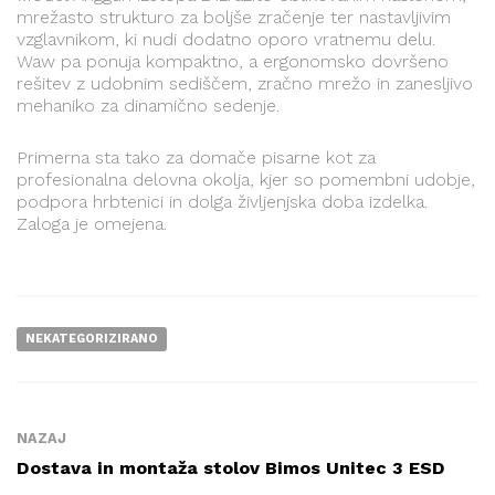
mrežasto strukturo za boljše zračenje ter nastavljivim
vzglavnikom, ki nudi dodatno oporo vratnemu delu.
Waw pa ponuja kompaktno, a ergonomsko dovršeno
rešitev z udobnim sediščem, zračno mrežo in zanesljivo
mehaniko za dinamično sedenje.
Primerna sta tako za domače pisarne kot za
profesionalna delovna okolja, kjer so pomembni udobje,
podpora hrbtenici in dolga življenjska doba izdelka.
Zaloga je omejena.
NEKATEGORIZIRANO
NAZAJ
Dostava in montaža stolov Bimos Unitec 3 ESD