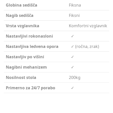
Globina sedišča
Fiksna
Nagib sedišča
Fiksni
Vrsta vzglavnika
Komfortni vzglavnik
Nastavljivi rokonasloni
✓
Nastavljiva ledvena opora
✓ (ročna, zrak)
Nastavljiv po višini
✓
Nagibni mehanizem
✓
Nosilnost stola
200kg
Primerno za 24/7 porabo
✓