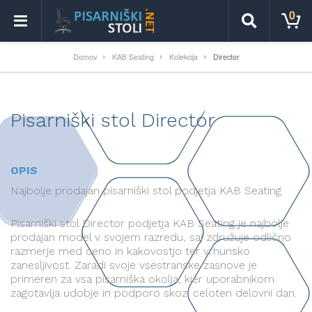
0
Domov
KAB Seating
Kolekcija
Director
Pisarniški stol Director
OPIS
Najbolje prodajan pisarniški stol podjetja KAB Seating
Pisarniški stol Director podjetja KAB Seating je najbolje
prodajan model v svojem razredu, saj združuje odlično
razmerje med ceno in kakovostjo ter vrhunsko
zanesljivost. Zaradi svoje vsestranske zasnove je
primeren za vsa pisarniška okolja, kjer uporabnikom
zagotavlja udobje in podporo skozi celoten delovni dan.