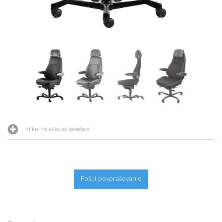
Klikni na sliko za povečavo
Pošlji povpraševanje