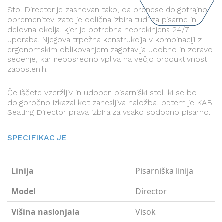
Stol Director je zasnovan tako, da prenese dolgotrajno
obremenitev, zato je odlična izbira tudi za pisarne in
delovna okolja, kjer je potrebna neprekinjena 24/7
uporaba. Njegova trpežna konstrukcija v kombinaciji z
ergonomskim oblikovanjem zagotavlja udobno in zdravo
sedenje, kar neposredno vpliva na večjo produktivnost
zaposlenih.
Če iščete vzdržljiv in udoben pisarniški stol, ki se bo
dolgoročno izkazal kot zanesljiva naložba, potem je KAB
Seating Director prava izbira za vsako sodobno pisarno.
SPECIFIKACIJE
Linija
Pisarniška linija
Model
Director
Višina naslonjala
Visok