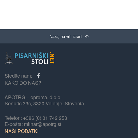
Nazaj na vrh strani
Sledite nam:
KAKO DO NAS?
APOTRG – oprema, d.o.o.
Šenbric 33c, 3320 Velenje, Slovenia
Telefon: +386 (0) 31 742 258
E-pošta: mlinar@apotrg.si
NAŠI PODATKI